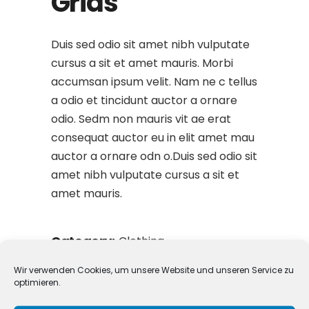
Grids
Duis sed odio sit amet nibh vulputate
cursus a sit et amet mauris. Morbi
accumsan ipsum velit. Nam ne c tellus
a odio et tincidunt auctor a ornare
odio. Sedm non mauris vit ae erat
consequat auctor eu in elit amet mau
auctor a ornare odn o.Duis sed odio sit
amet nibh vulputate cursus a sit et
amet mauris.
Category:
Clothing
Date:
16. April 2020
Wir verwenden Cookies, um unsere Website und unseren Service zu
optimieren.
Tags:
Art
Illustration