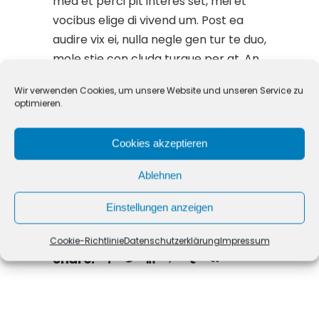
mea et perci pit interes set, mei et
vocibus elige di vivend um. Post ea
audire vix ei, nulla negle gen tur te duo,
mole stie con cluda turque per at. An
natum pha edrum mi edio crem nam,
Wir verwenden Cookies, um unsere Website und unseren Service zu
quo ad posse dicam eirmod. U tinam
optimieren.
de finiti onem vim an, possit adipiscing
pri ut, eu eos qu aeque omit tam ma
Cookies akzeptieren
luis set. In quo.
Ablehnen
Einstellungen anzeigen
Design
Popular
Style
Cookie-Richtlinie
Datenschutzerklärung
Impressum
Share: