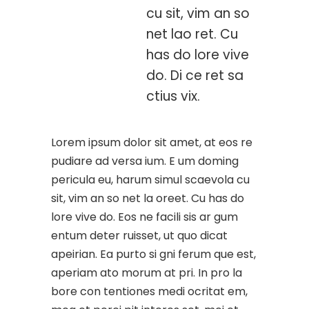
cu sit, vim an so
net lao ret. Cu
has do lore vive
do. Di ce ret sa
ctius vix.
Lorem ipsum dolor sit amet, at eos re
pudiare ad versa ium. E um doming
pericula eu, harum simul scaevola cu
sit, vim an so net la oreet. Cu has do
lore vive do. Eos ne facili sis ar gum
entum deter ruisset, ut quo dicat
apeirian. Ea purto si gni ferum que est,
aperiam ato morum at pri. In pro la
bore con tentiones medi ocritat em,