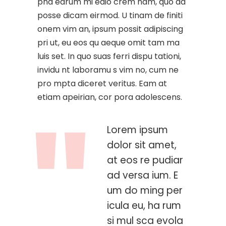
pha edrum mi edio crem nam, quo ad
posse dicam eirmod. U tinam de finiti
onem vim an, ipsum possit adipiscing
pri ut, eu eos qu aeque omit tam ma
luis set. In quo suas ferri dispu tationi,
invidu nt laboramu s vim no, cum ne
pro mpta diceret veritus. Eam at
etiam apeirian, cor pora adolescens.
Lorem ipsum
dolor sit amet,
at eos re pudiar
ad versa ium. E
um do ming per
icula eu, ha rum
si mul sca evola