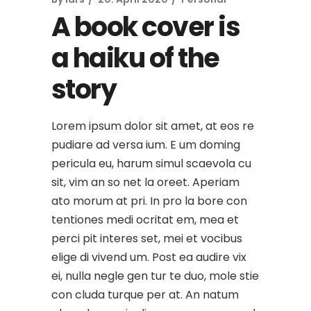
A book cover is
a haiku of the
story
Lorem ipsum dolor sit amet, at eos re
pudiare ad versa ium. E um doming
pericula eu, harum simul scaevola cu
sit, vim an so net la oreet. Aperiam
ato morum at pri. In pro la bore con
tentiones medi ocritat em, mea et
perci pit interes set, mei et vocibus
elige di vivend um. Post ea audire vix
ei, nulla negle gen tur te duo, mole stie
con cluda turque per at. An natum