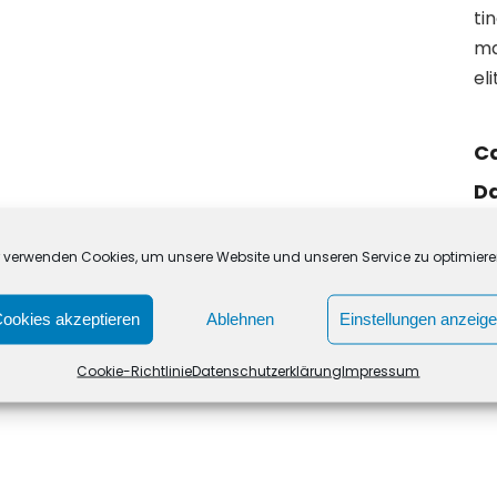
ti
ma
el
Ca
Da
Ta
r verwenden Cookies, um unsere Website und unseren Service zu optimiere
Sh
ookies akzeptieren
Ablehnen
Einstellungen anzeig
Cookie-Richtlinie
Datenschutzerklärung
Impressum