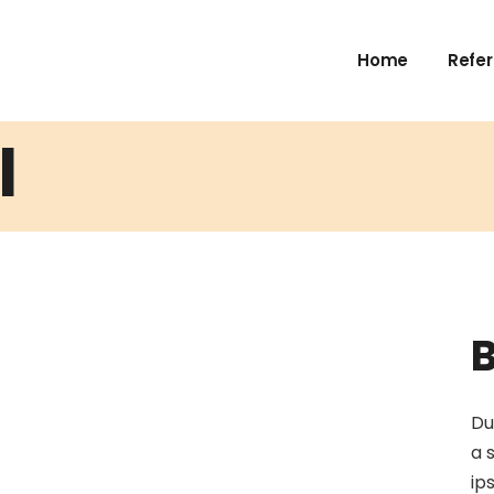
Home
Refe
l
B
Du
a 
ip