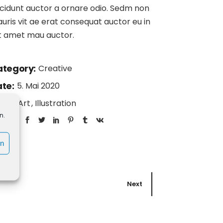
ncidunt auctor a ornare odio. Sedm non
uris vit ae erat consequat auctor eu in
it amet mau auctor.
tegory:
Creative
te:
5. Mai 2020
gs:
Art
Illustration
n.
are:
en
Next